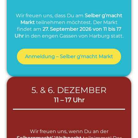
Wir freuen uns, dass Du am
Selber g’macht
Markt
teilnehmen möchtest. Der Markt
findet am
27. September 2026 von 11 bis 17
Uhr
in den engen Gassen von Harburg statt.
Anmeldung – Selber g'macht Markt
5. & 6. DEZEMBER
11 – 17 Uhr
Wir freuen uns, wenn Du an der